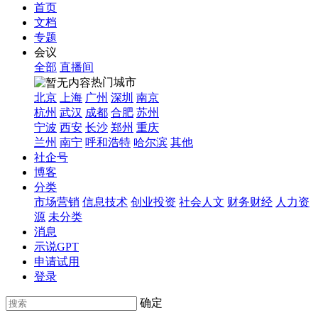
首页
文档
专题
会议
全部
直播间
热门城市
北京
上海
广州
深圳
南京
杭州
武汉
成都
合肥
苏州
宁波
西安
长沙
郑州
重庆
兰州
南宁
呼和浩特
哈尔滨
其他
社企号
博客
分类
市场营销
信息技术
创业投资
社会人文
财务财经
人力资
源
未分类
消息
示说GPT
申请试用
登录
确定