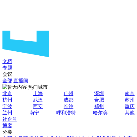
文档
专题
会议
全部
直播间
热门城市
北京
上海
广州
深圳
南京
杭州
武汉
成都
合肥
苏州
宁波
西安
长沙
郑州
重庆
兰州
南宁
呼和浩特
哈尔滨
其他
社企号
博客
分类