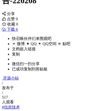
告-220208
分享
点赞
0
收藏
0
下载 6
快召唤伙伴们来围观吧
微博
QQ
QQ空间
贴吧
文档嵌入链接
复制
微信扫一扫分享
已成功复制到剪贴板
开源小站
/
发布于
/
517
人观看
#信息技术