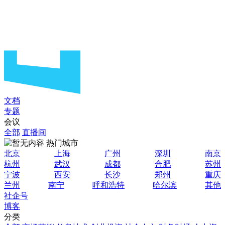
文档
专题
会议
全部
直播间
热门城市
北京
上海
广州
深圳
南京
杭州
武汉
成都
合肥
苏州
宁波
西安
长沙
郑州
重庆
兰州
南宁
呼和浩特
哈尔滨
其他
社企号
博客
分类