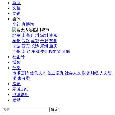
首页
文档
专题
会议
全部
直播间
热门城市
北京
上海
广州
深圳
南京
杭州
武汉
成都
合肥
苏州
宁波
西安
长沙
郑州
重庆
兰州
南宁
呼和浩特
哈尔滨
其他
社企号
博客
分类
市场营销
信息技术
创业投资
社会人文
财务财经
人力资
源
未分类
消息
示说GPT
申请试用
登录
确定