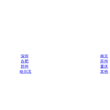
深圳
南京
合肥
苏州
郑州
重庆
哈尔滨
其他