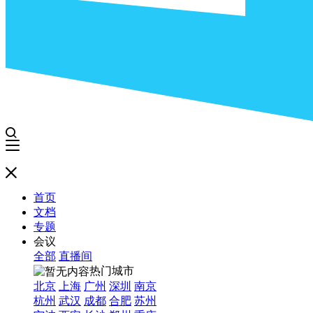
首页
文档
专题
会议
全部
直播间
热门城市
北京
上海
广州
深圳
南京
杭州
武汉
成都
合肥
苏州