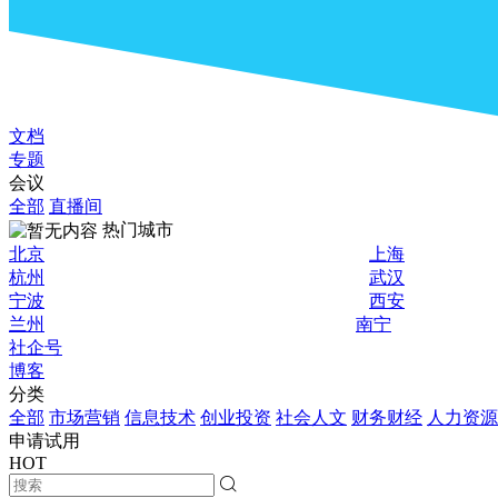
文档
专题
会议
全部
直播间
热门城市
北京
上海
杭州
武汉
宁波
西安
兰州
南宁
社企号
博客
分类
全部
市场营销
信息技术
创业投资
社会人文
财务财经
人力资源
申请试用
HOT