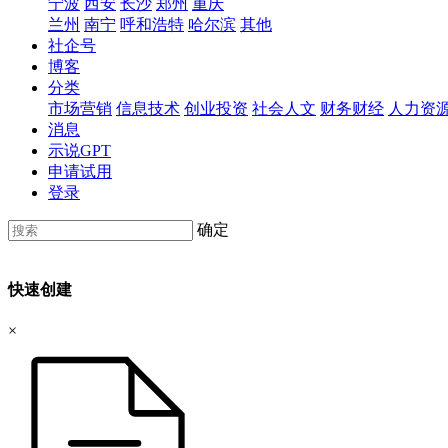
宁波
西安
长沙
郑州
重庆
兰州
南宁
呼和浩特
哈尔滨
其他
社企号
博客
分类
市场营销
信息技术
创业投资
社会人文
财务财经
人力资
消息
示说GPT
申请试用
登录
确定
快速创建
×