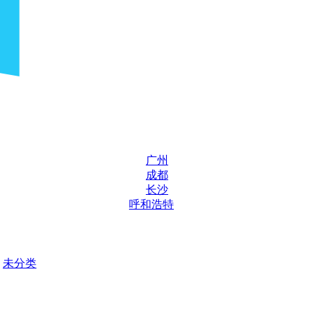
广州
成都
长沙
呼和浩特
未分类