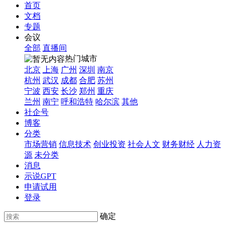
首页
文档
专题
会议
全部
直播间
热门城市
北京
上海
广州
深圳
南京
杭州
武汉
成都
合肥
苏州
宁波
西安
长沙
郑州
重庆
兰州
南宁
呼和浩特
哈尔滨
其他
社企号
博客
分类
市场营销
信息技术
创业投资
社会人文
财务财经
人力资
源
未分类
消息
示说GPT
申请试用
登录
确定