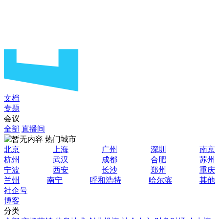
文档
专题
会议
全部
直播间
热门城市
北京
上海
广州
深圳
南京
杭州
武汉
成都
合肥
苏州
宁波
西安
长沙
郑州
重庆
兰州
南宁
呼和浩特
哈尔滨
其他
社企号
博客
分类