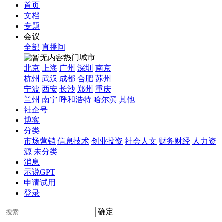
首页
文档
专题
会议
全部
直播间
热门城市
北京
上海
广州
深圳
南京
杭州
武汉
成都
合肥
苏州
宁波
西安
长沙
郑州
重庆
兰州
南宁
呼和浩特
哈尔滨
其他
社企号
博客
分类
市场营销
信息技术
创业投资
社会人文
财务财经
人力资
源
未分类
消息
示说GPT
申请试用
登录
确定