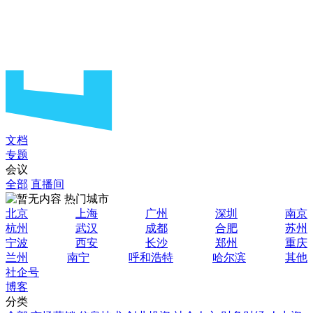
文档
专题
会议
全部
直播间
热门城市
北京
上海
广州
深圳
南京
杭州
武汉
成都
合肥
苏州
宁波
西安
长沙
郑州
重庆
兰州
南宁
呼和浩特
哈尔滨
其他
社企号
博客
分类