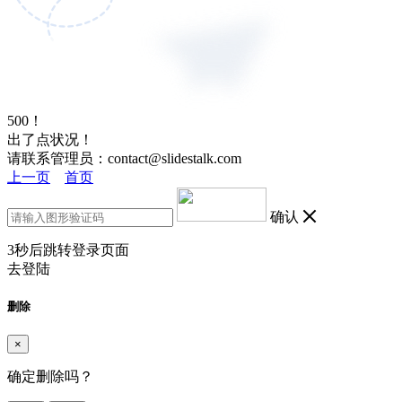
500！
出了点状况！
请联系管理员：contact@slidestalk.com
上一页
首页
确认
3
秒后跳转登录页面
去登陆
删除
×
确定删除吗？