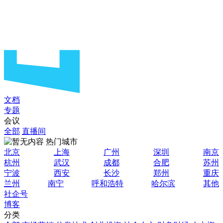
文档
专题
会议
全部
直播间
热门城市
北京
上海
广州
深圳
南京
杭州
武汉
成都
合肥
苏州
宁波
西安
长沙
郑州
重庆
兰州
南宁
呼和浩特
哈尔滨
其他
社企号
博客
分类