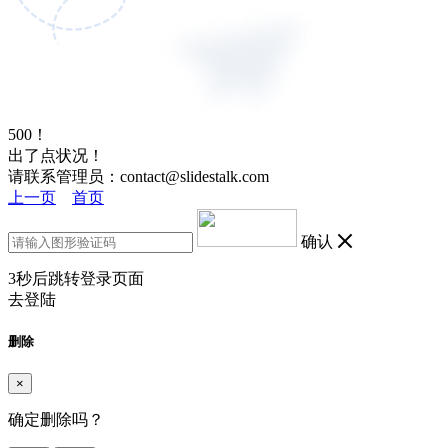
500！
出了点状况！
请联系管理员：contact@slidestalk.com
上一页
首页
确认
3
秒后跳转登录页面
去登陆
删除
×
确定删除吗？