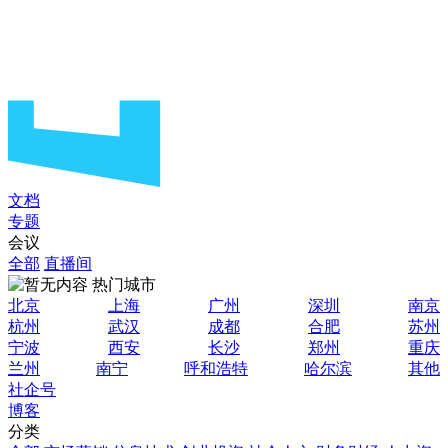
文档
专题
会议
全部
直播间
热门城市
北京
上海
广州
深圳
南京
杭州
武汉
成都
合肥
苏州
宁波
西安
长沙
郑州
重庆
兰州
南宁
呼和浩特
哈尔滨
其他
社企号
博客
分类