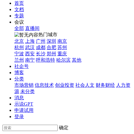
首页
文档
专题
会议
全部
直播间
热门城市
北京
上海
广州
深圳
南京
杭州
武汉
成都
合肥
苏州
宁波
西安
长沙
郑州
重庆
兰州
南宁
呼和浩特
哈尔滨
其他
社企号
博客
分类
市场营销
信息技术
创业投资
社会人文
财务财经
人力资
源
未分类
消息
示说GPT
申请试用
登录
确定