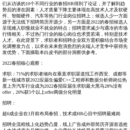
们从访谈的10个不同行业的春招HR得到了论证，并了解到趋
势后的潜在因素：人才质量下降主要体现在高技术人才及软硬
件、智能硬件、汽车等热门行业岗位招聘上；候选人少一方面
源于无法线下招聘简历开源少，另一方面是2022的春招候选人
呈现难入职慢就业不就业的特点；招聘需求减少与遇冷的市场
行情相关，不过热门行业的核心岗位也求贤若渴，特别是技术
人才。在此背景下，求职者和招聘企业双方需积极结合市场变
化调整发力点，以求在未来愈演愈烈的尖端人才竞争中获得先
发优势，下面摘取本白皮书的部分洞察供参考。
2022春招核心观察：
求职：71%的求职者倾向在垂直求职渠道找工作西安、成都等
新一线城市获2022应届生偏爱C++工程师和数据分析师岗位热
度上升汽车行业成为2022春招应届生求职最大黑马28%没有
offer，20%获5个以上offer两级分化明显
招聘：
超6成企业在3月前布局春招，技术成HR心目中招聘最难岗
招聘全流程线上化趋势凸显，线上广告成外部简历开源首选抢