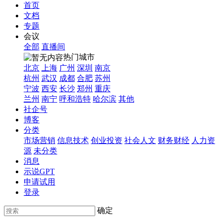
首页
文档
专题
会议
全部
直播间
热门城市
北京
上海
广州
深圳
南京
杭州
武汉
成都
合肥
苏州
宁波
西安
长沙
郑州
重庆
兰州
南宁
呼和浩特
哈尔滨
其他
社企号
博客
分类
市场营销
信息技术
创业投资
社会人文
财务财经
人力资
源
未分类
消息
示说GPT
申请试用
登录
确定