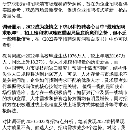
研究求职端和招聘端市场现状趋势洞察，旨在为企业招聘提供
实践参考，获悉市场最新变化，促进企业招聘模式革新，抢占
发展先机。
调研显示
，2022成为疫情之下求职和招聘者心目中“最难招聘
求职年”， 招工难和求职难双重困局呈愈演愈烈之势，但不乏
一些积极信号
，在《2022春季招聘深度洞察白皮书》中你可以
看到：
教育局统计2022年高校毕业生达1076万人，较上年增加167万
人，同比上升18.37%，创人才规模和增量的历史新高，而
《中国劳动力市场技能缺口研究》预测“十四五”期间，结构性
失业人口规模将达到1460万人，可见，人才存量与市场需求不
是关键问题，企业如何找到需求匹配的优质人才，及求职者如
何掌握需求岗位的核心技能才是关键。 值得一提的是即使市
场行情遇冷，也存在一些积极信号，如新兴行业及新一线城市
的求职意愿、人才需求和薪资趋势方面均有明显增长，同时招
聘方在积极通过线上化程度及线上场景方式体验提升等寻求积
极解法。
对比调研的2020-2022春招特点分析，笔者发现2022春招呈现
人才质量不高、候选人少、招聘需求减少3个趋势。对此，我