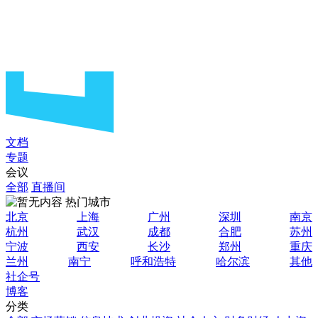
文档
专题
会议
全部
直播间
热门城市
北京
上海
广州
深圳
南京
杭州
武汉
成都
合肥
苏州
宁波
西安
长沙
郑州
重庆
兰州
南宁
呼和浩特
哈尔滨
其他
社企号
博客
分类