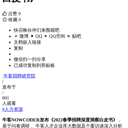
点赞
0
收藏
0
快召唤伙伴们来围观吧
微博
QQ
QQ空间
贴吧
文档嵌入链接
复制
微信扫一扫分享
已成功复制到剪贴板
牛客招聘研究院
/
发布于
/
601
人观看
#人力资源
牛客NOWCODER发布《2022春季招聘深度洞察白皮书》
，
基于问卷调研 、牛客人才企业库大数据及个案访谈深入分析