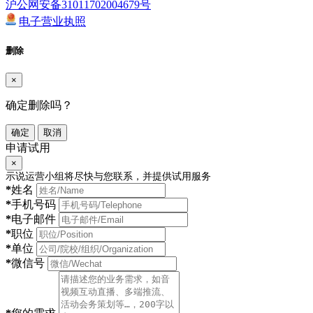
沪公网安备31011702004679号
电子营业执照
删除
×
确定删除吗？
确定
取消
申请试用
×
示说运营小组将尽快与您联系，并提供试用服务
*
姓名
*
手机号码
*
电子邮件
*
职位
*
单位
*
微信号