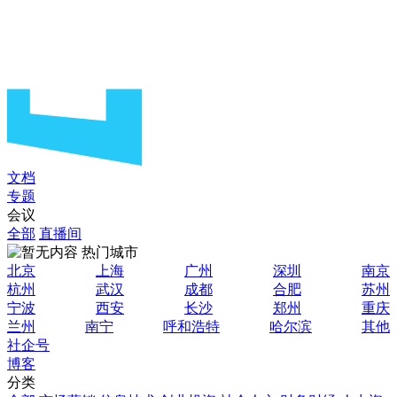
文档
专题
会议
全部
直播间
热门城市
北京
上海
广州
深圳
南京
杭州
武汉
成都
合肥
苏州
宁波
西安
长沙
郑州
重庆
兰州
南宁
呼和浩特
哈尔滨
其他
社企号
博客
分类