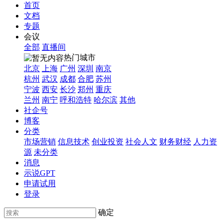
首页
文档
专题
会议
全部
直播间
热门城市
北京
上海
广州
深圳
南京
杭州
武汉
成都
合肥
苏州
宁波
西安
长沙
郑州
重庆
兰州
南宁
呼和浩特
哈尔滨
其他
社企号
博客
分类
市场营销
信息技术
创业投资
社会人文
财务财经
人力资
源
未分类
消息
示说GPT
申请试用
登录
确定