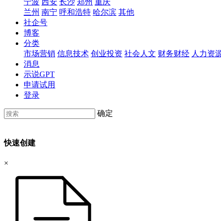
宁波
西安
长沙
郑州
重庆
兰州
南宁
呼和浩特
哈尔滨
其他
社企号
博客
分类
市场营销
信息技术
创业投资
社会人文
财务财经
人力资
消息
示说GPT
申请试用
登录
确定
快速创建
×