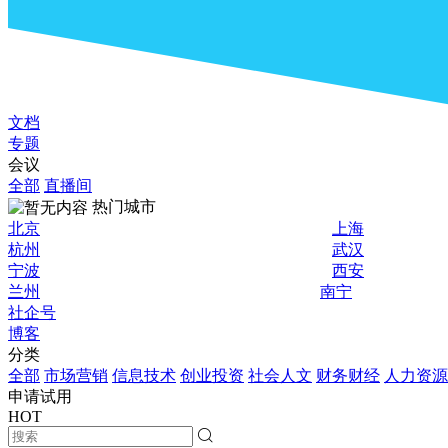
文档
专题
会议
全部
直播间
热门城市
北京
上海
杭州
武汉
宁波
西安
兰州
南宁
社企号
博客
分类
全部
市场营销
信息技术
创业投资
社会人文
财务财经
人力资源
申请试用
HOT