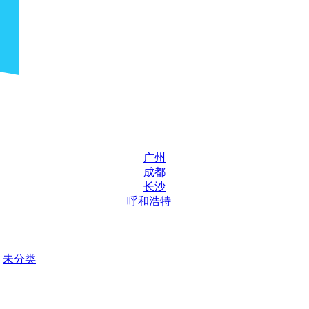
广州
成都
长沙
呼和浩特
未分类