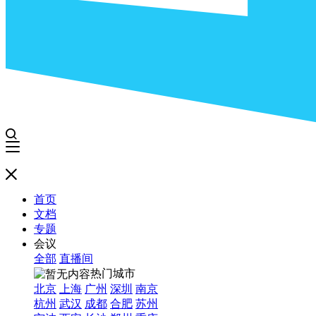
首页
文档
专题
会议
全部
直播间
热门城市
北京
上海
广州
深圳
南京
杭州
武汉
成都
合肥
苏州