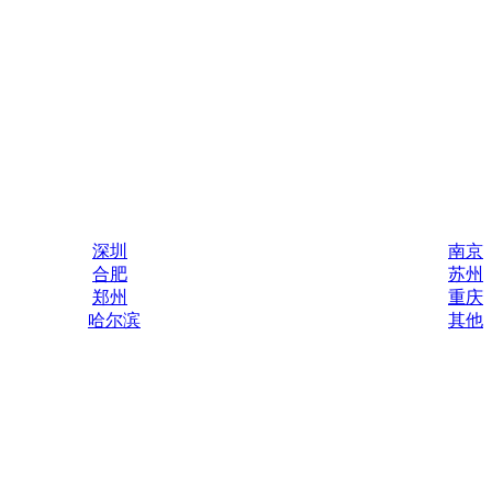
深圳
南京
合肥
苏州
郑州
重庆
哈尔滨
其他