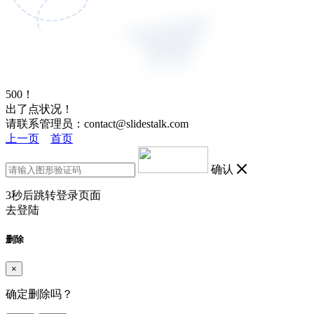
500！
出了点状况！
请联系管理员：contact@slidestalk.com
上一页
首页
确认
3
秒后跳转登录页面
去登陆
删除
×
确定删除吗？