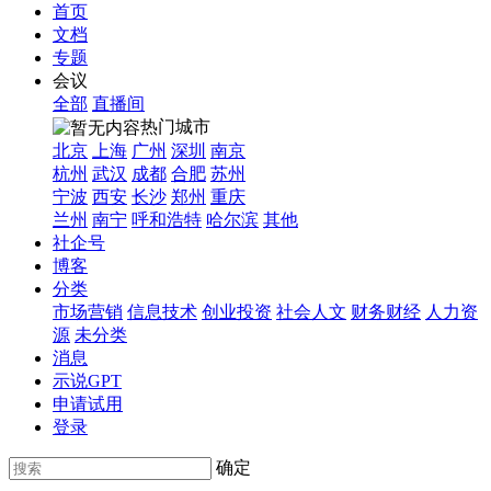
首页
文档
专题
会议
全部
直播间
热门城市
北京
上海
广州
深圳
南京
杭州
武汉
成都
合肥
苏州
宁波
西安
长沙
郑州
重庆
兰州
南宁
呼和浩特
哈尔滨
其他
社企号
博客
分类
市场营销
信息技术
创业投资
社会人文
财务财经
人力资
源
未分类
消息
示说GPT
申请试用
登录
确定