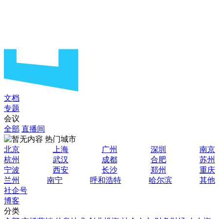
文档
专题
会议
全部
直播间
热门城市
北京
上海
广州
深圳
南京
杭州
武汉
成都
合肥
苏州
宁波
西安
长沙
郑州
重庆
兰州
南宁
呼和浩特
哈尔滨
其他
社企号
博客
分类