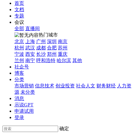
首页
文档
专题
会议
全部
直播间
热门城市
北京
上海
广州
深圳
南京
杭州
武汉
成都
合肥
苏州
宁波
西安
长沙
郑州
重庆
兰州
南宁
呼和浩特
哈尔滨
其他
社企号
博客
分类
市场营销
信息技术
创业投资
社会人文
财务财经
人力资
源
未分类
消息
示说GPT
申请试用
登录
确定