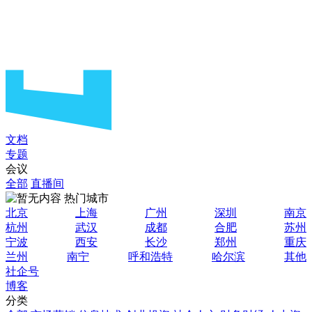
文档
专题
会议
全部
直播间
热门城市
北京
上海
广州
深圳
南京
杭州
武汉
成都
合肥
苏州
宁波
西安
长沙
郑州
重庆
兰州
南宁
呼和浩特
哈尔滨
其他
社企号
博客
分类