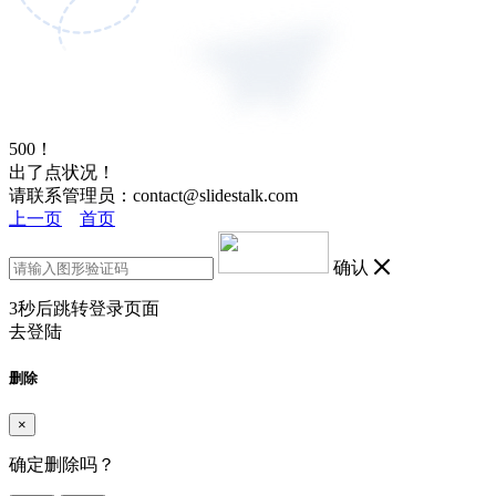
500！
出了点状况！
请联系管理员：contact@slidestalk.com
上一页
首页
确认
3
秒后跳转登录页面
去登陆
删除
×
确定删除吗？