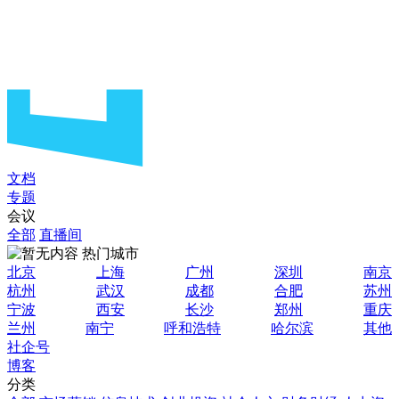
文档
专题
会议
全部
直播间
热门城市
北京
上海
广州
深圳
南京
杭州
武汉
成都
合肥
苏州
宁波
西安
长沙
郑州
重庆
兰州
南宁
呼和浩特
哈尔滨
其他
社企号
博客
分类