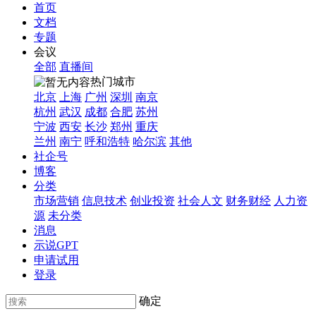
首页
文档
专题
会议
全部
直播间
热门城市
北京
上海
广州
深圳
南京
杭州
武汉
成都
合肥
苏州
宁波
西安
长沙
郑州
重庆
兰州
南宁
呼和浩特
哈尔滨
其他
社企号
博客
分类
市场营销
信息技术
创业投资
社会人文
财务财经
人力资
源
未分类
消息
示说GPT
申请试用
登录
确定