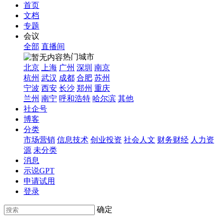
首页
文档
专题
会议
全部
直播间
热门城市
北京
上海
广州
深圳
南京
杭州
武汉
成都
合肥
苏州
宁波
西安
长沙
郑州
重庆
兰州
南宁
呼和浩特
哈尔滨
其他
社企号
博客
分类
市场营销
信息技术
创业投资
社会人文
财务财经
人力资
源
未分类
消息
示说GPT
申请试用
登录
确定