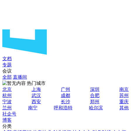
文档
专题
会议
全部
直播间
热门城市
北京
上海
广州
深圳
南京
杭州
武汉
成都
合肥
苏州
宁波
西安
长沙
郑州
重庆
兰州
南宁
呼和浩特
哈尔滨
其他
社企号
博客
分类