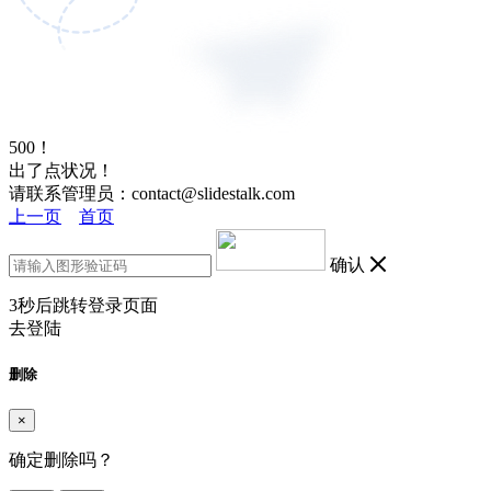
500！
出了点状况！
请联系管理员：contact@slidestalk.com
上一页
首页
确认
3
秒后跳转登录页面
去登陆
删除
×
确定删除吗？