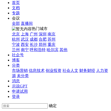
首页
文档
专题
会议
全部
直播间
热门城市
北京
上海
广州
深圳
南京
杭州
武汉
成都
合肥
苏州
宁波
西安
长沙
郑州
重庆
兰州
南宁
呼和浩特
哈尔滨
其他
社企号
博客
分类
市场营销
信息技术
创业投资
社会人文
财务财经
人力资
源
未分类
消息
示说GPT
申请试用
登录
确定