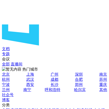
文档
专题
会议
全部
直播间
热门城市
北京
上海
广州
深圳
南京
杭州
武汉
成都
合肥
苏州
宁波
西安
长沙
郑州
重庆
兰州
南宁
呼和浩特
哈尔滨
其他
社企号
博客
分类