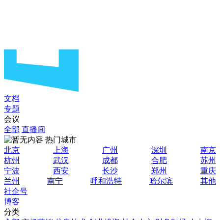
文档
专题
会议
全部
直播间
热门城市
北京
上海
广州
深圳
南京
杭州
武汉
成都
合肥
苏州
宁波
西安
长沙
郑州
重庆
兰州
南宁
呼和浩特
哈尔滨
其他
社企号
博客
分类