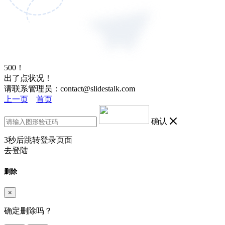
500！
出了点状况！
请联系管理员：contact@slidestalk.com
上一页
首页
确认
3
秒后跳转登录页面
去登陆
删除
×
确定删除吗？