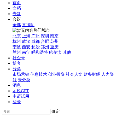
首页
文档
专题
会议
全部
直播间
热门城市
北京
上海
广州
深圳
南京
杭州
武汉
成都
合肥
苏州
宁波
西安
长沙
郑州
重庆
兰州
南宁
呼和浩特
哈尔滨
其他
社企号
博客
分类
市场营销
信息技术
创业投资
社会人文
财务财经
人力资
源
未分类
消息
示说GPT
申请试用
登录
确定