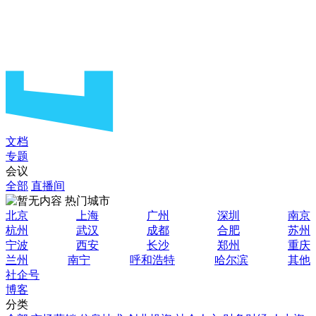
文档
专题
会议
全部
直播间
热门城市
北京
上海
广州
深圳
南京
杭州
武汉
成都
合肥
苏州
宁波
西安
长沙
郑州
重庆
兰州
南宁
呼和浩特
哈尔滨
其他
社企号
博客
分类