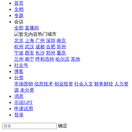
首页
文档
专题
会议
全部
直播间
热门城市
北京
上海
广州
深圳
南京
杭州
武汉
成都
合肥
苏州
宁波
西安
长沙
郑州
重庆
兰州
南宁
呼和浩特
哈尔滨
其他
社企号
博客
分类
市场营销
信息技术
创业投资
社会人文
财务财经
人力资
源
未分类
消息
示说GPT
申请试用
登录
确定