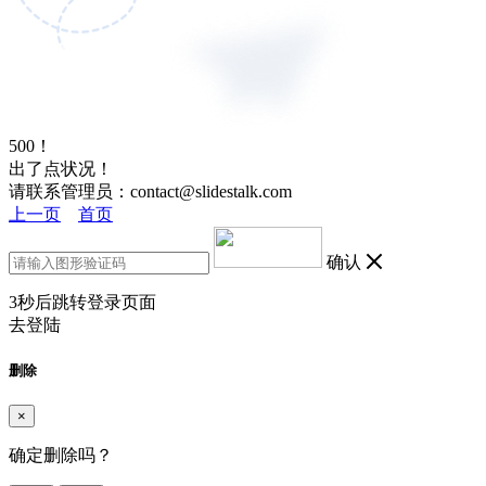
500！
出了点状况！
请联系管理员：contact@slidestalk.com
上一页
首页
确认
3
秒后跳转登录页面
去登陆
删除
×
确定删除吗？