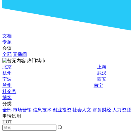
文档
专题
会议
全部
直播间
热门城市
北京
上海
杭州
武汉
宁波
西安
兰州
南宁
社企号
博客
分类
全部
市场营销
信息技术
创业投资
社会人文
财务财经
人力资源
申请试用
HOT