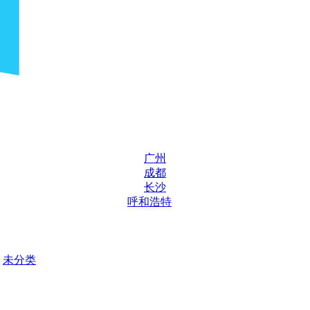
广州
成都
长沙
呼和浩特
未分类