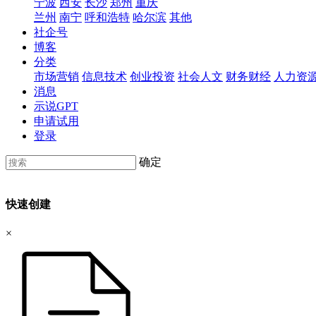
宁波
西安
长沙
郑州
重庆
兰州
南宁
呼和浩特
哈尔滨
其他
社企号
博客
分类
市场营销
信息技术
创业投资
社会人文
财务财经
人力资
消息
示说GPT
申请试用
登录
确定
快速创建
×