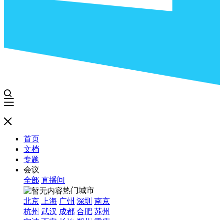
首页
文档
专题
会议
全部
直播间
热门城市
北京
上海
广州
深圳
南京
杭州
武汉
成都
合肥
苏州