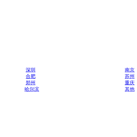
深圳
南京
合肥
苏州
郑州
重庆
哈尔滨
其他