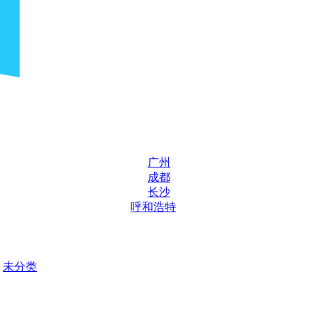
广州
成都
长沙
呼和浩特
未分类