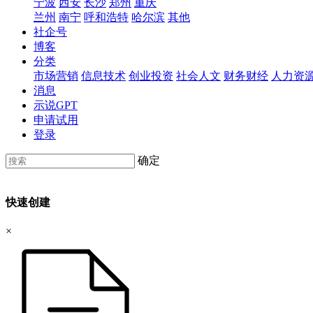
宁波
西安
长沙
郑州
重庆
兰州
南宁
呼和浩特
哈尔滨
其他
社企号
博客
分类
市场营销
信息技术
创业投资
社会人文
财务财经
人力资
消息
示说GPT
申请试用
登录
确定
快速创建
×