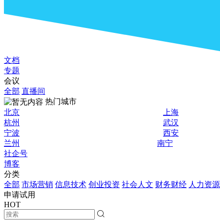
文档
专题
会议
全部
直播间
热门城市
北京
上海
杭州
武汉
宁波
西安
兰州
南宁
社企号
博客
分类
全部
市场营销
信息技术
创业投资
社会人文
财务财经
人力资源
申请试用
HOT