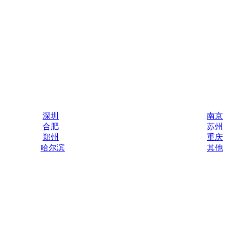
深圳
南京
合肥
苏州
郑州
重庆
哈尔滨
其他