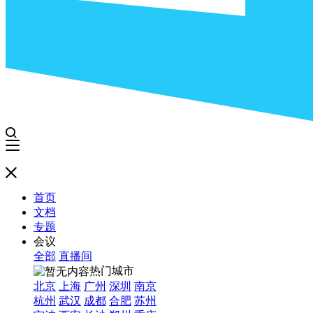
首页
文档
专题
会议
全部
直播间
热门城市
北京
上海
广州
深圳
南京
杭州
武汉
成都
合肥
苏州