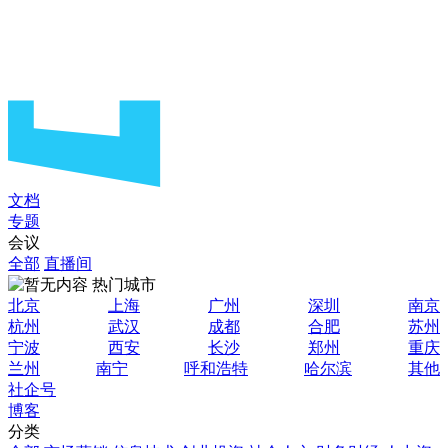
文档
专题
会议
全部
直播间
热门城市
北京
上海
广州
深圳
南京
杭州
武汉
成都
合肥
苏州
宁波
西安
长沙
郑州
重庆
兰州
南宁
呼和浩特
哈尔滨
其他
社企号
博客
分类