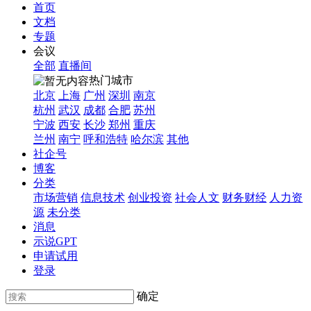
首页
文档
专题
会议
全部
直播间
热门城市
北京
上海
广州
深圳
南京
杭州
武汉
成都
合肥
苏州
宁波
西安
长沙
郑州
重庆
兰州
南宁
呼和浩特
哈尔滨
其他
社企号
博客
分类
市场营销
信息技术
创业投资
社会人文
财务财经
人力资
源
未分类
消息
示说GPT
申请试用
登录
确定