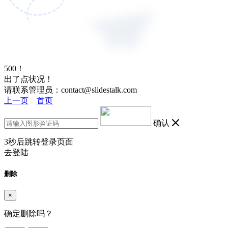
500！
出了点状况！
请联系管理员：contact@slidestalk.com
上一页
首页
确认
3
秒后跳转登录页面
去登陆
删除
×
确定删除吗？