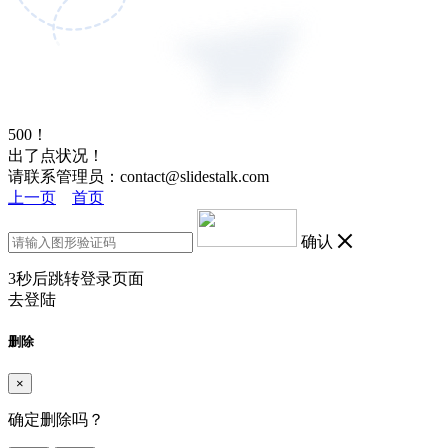
500！
出了点状况！
请联系管理员：contact@slidestalk.com
上一页
首页
确认
3
秒后跳转登录页面
去登陆
删除
×
确定删除吗？