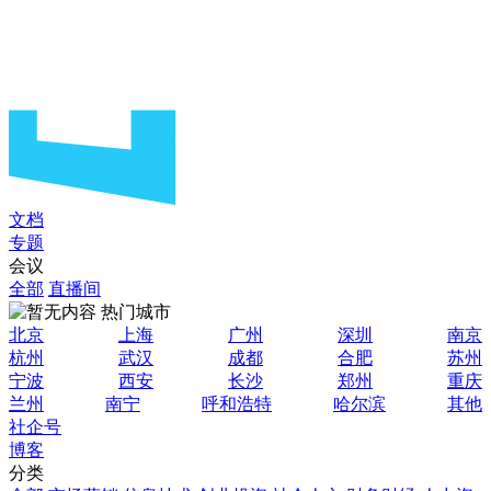
文档
专题
会议
全部
直播间
热门城市
北京
上海
广州
深圳
南京
杭州
武汉
成都
合肥
苏州
宁波
西安
长沙
郑州
重庆
兰州
南宁
呼和浩特
哈尔滨
其他
社企号
博客
分类