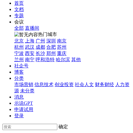
首页
文档
专题
会议
全部
直播间
热门城市
北京
上海
广州
深圳
南京
杭州
武汉
成都
合肥
苏州
宁波
西安
长沙
郑州
重庆
兰州
南宁
呼和浩特
哈尔滨
其他
社企号
博客
分类
市场营销
信息技术
创业投资
社会人文
财务财经
人力资
源
未分类
消息
示说GPT
申请试用
登录
确定