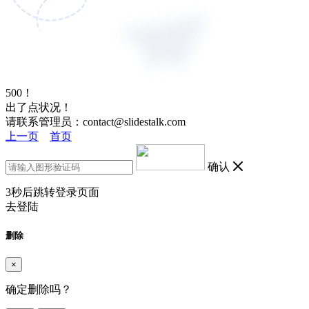
500！
出了点状况！
请联系管理员：contact@slidestalk.com
上一页
首页
确认
3
秒后跳转登录页面
去登陆
删除
×
确定删除吗？