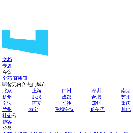
文档
专题
会议
全部
直播间
热门城市
北京
上海
广州
深圳
南京
杭州
武汉
成都
合肥
苏州
宁波
西安
长沙
郑州
重庆
兰州
南宁
呼和浩特
哈尔滨
其他
社企号
博客
分类