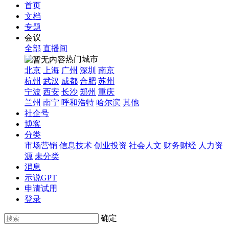
首页
文档
专题
会议
全部
直播间
热门城市
北京
上海
广州
深圳
南京
杭州
武汉
成都
合肥
苏州
宁波
西安
长沙
郑州
重庆
兰州
南宁
呼和浩特
哈尔滨
其他
社企号
博客
分类
市场营销
信息技术
创业投资
社会人文
财务财经
人力资
源
未分类
消息
示说GPT
申请试用
登录
确定