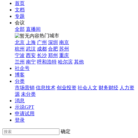
首页
文档
专题
会议
全部
直播间
热门城市
北京
上海
广州
深圳
南京
杭州
武汉
成都
合肥
苏州
宁波
西安
长沙
郑州
重庆
兰州
南宁
呼和浩特
哈尔滨
其他
社企号
博客
分类
市场营销
信息技术
创业投资
社会人文
财务财经
人力资
源
未分类
消息
示说GPT
申请试用
登录
确定