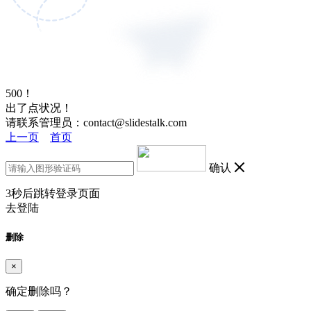
500！
出了点状况！
请联系管理员：contact@slidestalk.com
上一页
首页
确认
3
秒后跳转登录页面
去登陆
删除
×
确定删除吗？