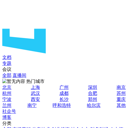
文档
专题
会议
全部
直播间
热门城市
北京
上海
广州
深圳
南京
杭州
武汉
成都
合肥
苏州
宁波
西安
长沙
郑州
重庆
兰州
南宁
呼和浩特
哈尔滨
其他
社企号
博客
分类