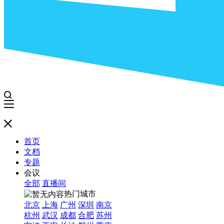
首页
文档
专题
会议
全部
直播间
热门城市
北京
上海
广州
深圳
南京
杭州
武汉
成都
合肥
苏州