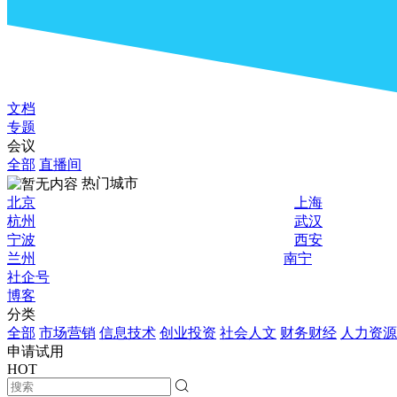
文档
专题
会议
全部
直播间
热门城市
北京
上海
杭州
武汉
宁波
西安
兰州
南宁
社企号
博客
分类
全部
市场营销
信息技术
创业投资
社会人文
财务财经
人力资源
申请试用
HOT