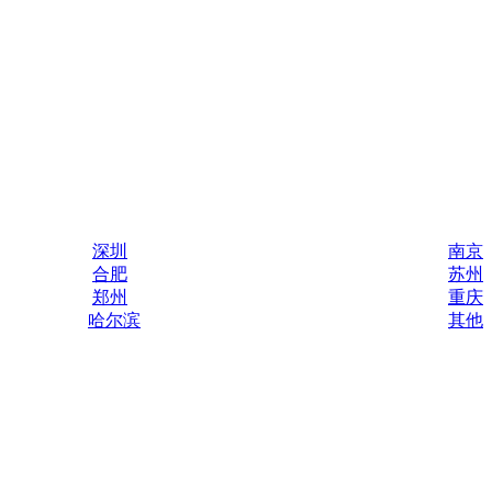
深圳
南京
合肥
苏州
郑州
重庆
哈尔滨
其他