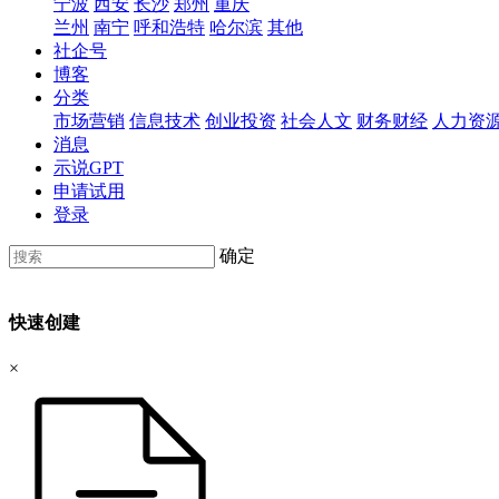
宁波
西安
长沙
郑州
重庆
兰州
南宁
呼和浩特
哈尔滨
其他
社企号
博客
分类
市场营销
信息技术
创业投资
社会人文
财务财经
人力资
消息
示说GPT
申请试用
登录
确定
快速创建
×