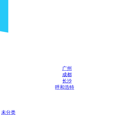
广州
成都
长沙
呼和浩特
未分类