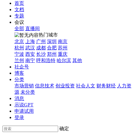
首页
文档
专题
会议
全部
直播间
热门城市
北京
上海
广州
深圳
南京
杭州
武汉
成都
合肥
苏州
宁波
西安
长沙
郑州
重庆
兰州
南宁
呼和浩特
哈尔滨
其他
社企号
博客
分类
市场营销
信息技术
创业投资
社会人文
财务财经
人力资
源
未分类
消息
示说GPT
申请试用
登录
确定