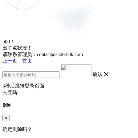
500！
出了点状况！
请联系管理员：contact@slidestalk.com
上一页
首页
确认
3
秒后跳转登录页面
去登陆
删除
×
确定删除吗？