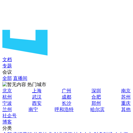
文档
专题
会议
全部
直播间
热门城市
北京
上海
广州
深圳
南京
杭州
武汉
成都
合肥
苏州
宁波
西安
长沙
郑州
重庆
兰州
南宁
呼和浩特
哈尔滨
其他
社企号
博客
分类