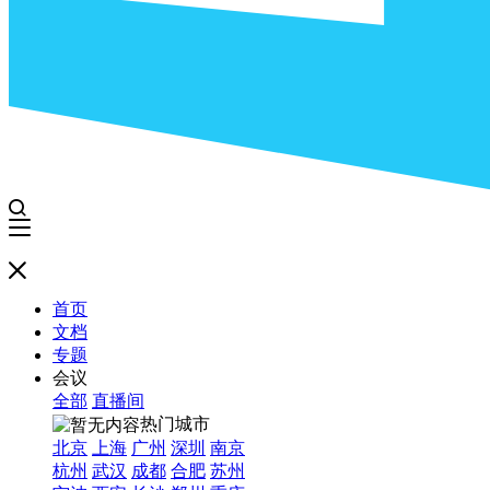
首页
文档
专题
会议
全部
直播间
热门城市
北京
上海
广州
深圳
南京
杭州
武汉
成都
合肥
苏州