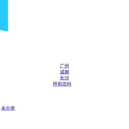
广州
成都
长沙
呼和浩特
未分类