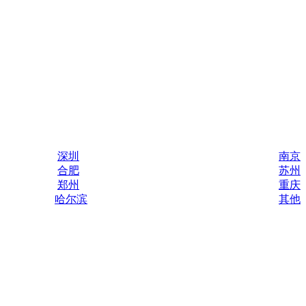
深圳
南京
合肥
苏州
郑州
重庆
哈尔滨
其他