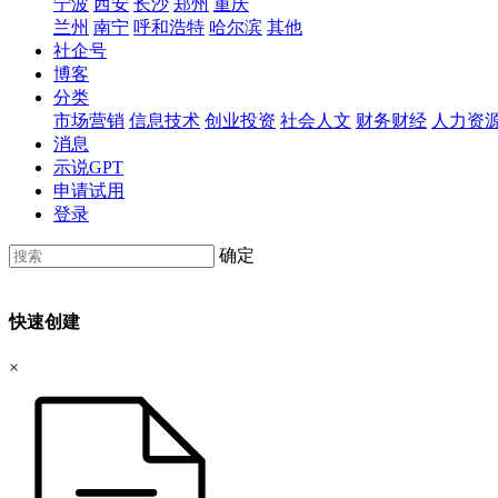
宁波
西安
长沙
郑州
重庆
兰州
南宁
呼和浩特
哈尔滨
其他
社企号
博客
分类
市场营销
信息技术
创业投资
社会人文
财务财经
人力资
消息
示说GPT
申请试用
登录
确定
快速创建
×