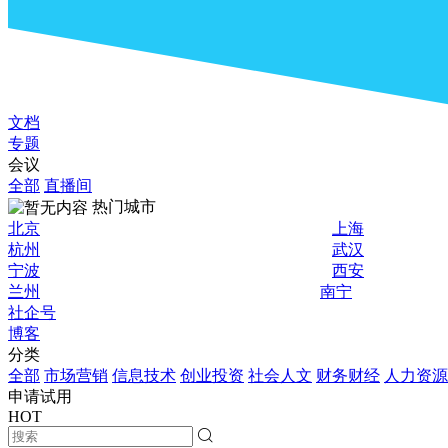
文档
专题
会议
全部
直播间
热门城市
北京
上海
杭州
武汉
宁波
西安
兰州
南宁
社企号
博客
分类
全部
市场营销
信息技术
创业投资
社会人文
财务财经
人力资源
申请试用
HOT