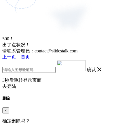
500！
出了点状况！
请联系管理员：contact@slidestalk.com
上一页
首页
确认
3
秒后跳转登录页面
去登陆
删除
×
确定删除吗？