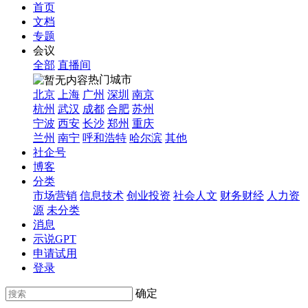
首页
文档
专题
会议
全部
直播间
热门城市
北京
上海
广州
深圳
南京
杭州
武汉
成都
合肥
苏州
宁波
西安
长沙
郑州
重庆
兰州
南宁
呼和浩特
哈尔滨
其他
社企号
博客
分类
市场营销
信息技术
创业投资
社会人文
财务财经
人力资
源
未分类
消息
示说GPT
申请试用
登录
确定