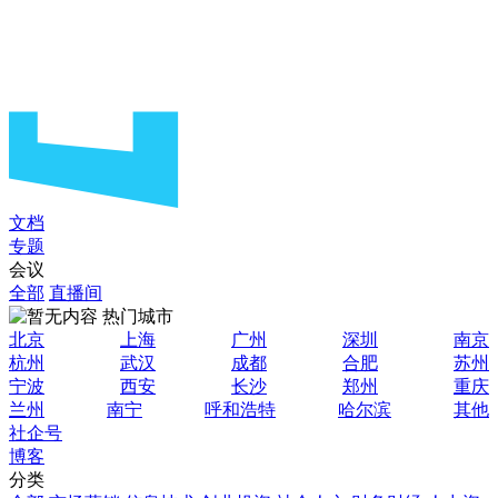
文档
专题
会议
全部
直播间
热门城市
北京
上海
广州
深圳
南京
杭州
武汉
成都
合肥
苏州
宁波
西安
长沙
郑州
重庆
兰州
南宁
呼和浩特
哈尔滨
其他
社企号
博客
分类