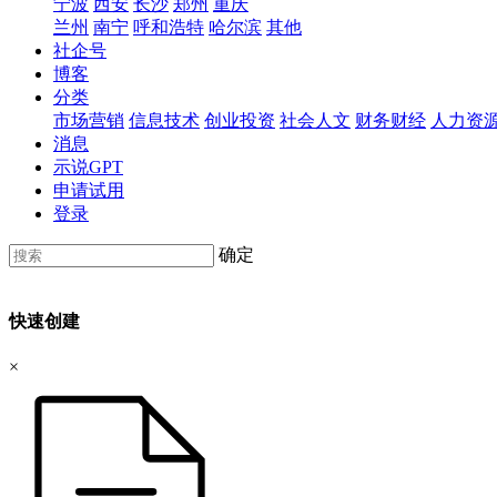
宁波
西安
长沙
郑州
重庆
兰州
南宁
呼和浩特
哈尔滨
其他
社企号
博客
分类
市场营销
信息技术
创业投资
社会人文
财务财经
人力资
消息
示说GPT
申请试用
登录
确定
快速创建
×