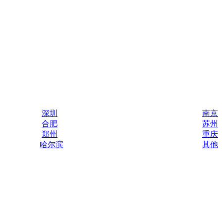
深圳
南京
合肥
苏州
郑州
重庆
哈尔滨
其他