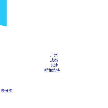
广州
成都
长沙
呼和浩特
未分类