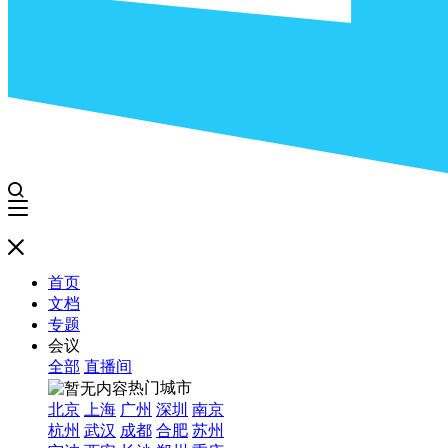
首页
文档
专题
会议
全部
直播间
热门城市
北京
上海
广州
深圳
南京
杭州
武汉
成都
合肥
苏州