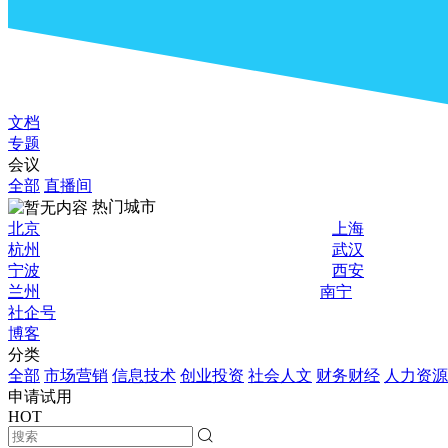
文档
专题
会议
全部
直播间
热门城市
北京
上海
杭州
武汉
宁波
西安
兰州
南宁
社企号
博客
分类
全部
市场营销
信息技术
创业投资
社会人文
财务财经
人力资源
申请试用
HOT