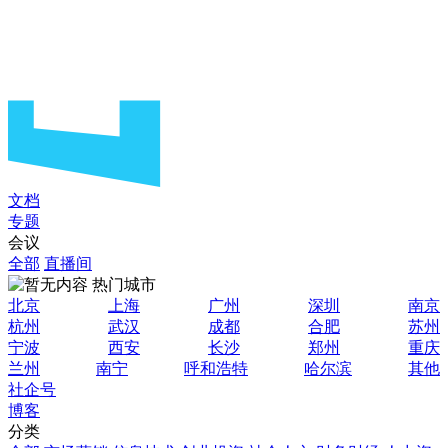
文档
专题
会议
全部
直播间
热门城市
北京
上海
广州
深圳
南京
杭州
武汉
成都
合肥
苏州
宁波
西安
长沙
郑州
重庆
兰州
南宁
呼和浩特
哈尔滨
其他
社企号
博客
分类