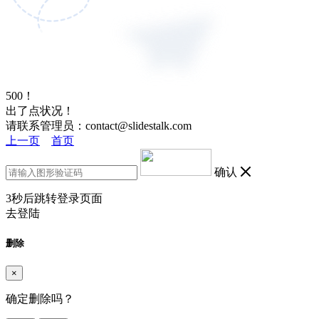
500！
出了点状况！
请联系管理员：contact@slidestalk.com
上一页
首页
确认
3
秒后跳转登录页面
去登陆
删除
×
确定删除吗？