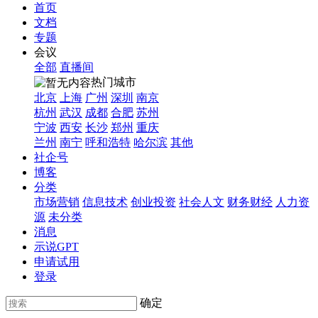
首页
文档
专题
会议
全部
直播间
热门城市
北京
上海
广州
深圳
南京
杭州
武汉
成都
合肥
苏州
宁波
西安
长沙
郑州
重庆
兰州
南宁
呼和浩特
哈尔滨
其他
社企号
博客
分类
市场营销
信息技术
创业投资
社会人文
财务财经
人力资
源
未分类
消息
示说GPT
申请试用
登录
确定