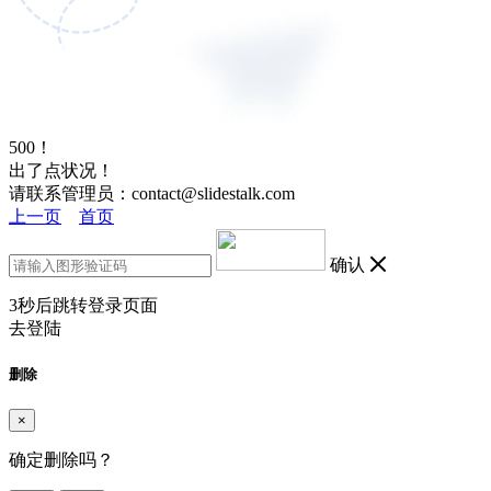
500！
出了点状况！
请联系管理员：contact@slidestalk.com
上一页
首页
确认
3
秒后跳转登录页面
去登陆
删除
×
确定删除吗？