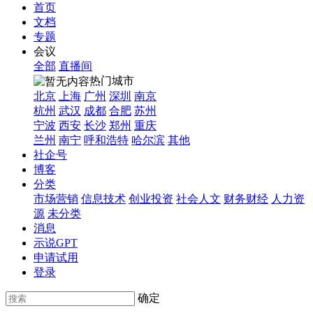
首页
文档
专题
会议
全部
直播间
热门城市
北京
上海
广州
深圳
南京
杭州
武汉
成都
合肥
苏州
宁波
西安
长沙
郑州
重庆
兰州
南宁
呼和浩特
哈尔滨
其他
社企号
博客
分类
市场营销
信息技术
创业投资
社会人文
财务财经
人力资
源
未分类
消息
示说GPT
申请试用
登录
确定