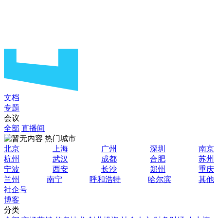
文档
专题
会议
全部
直播间
热门城市
北京
上海
广州
深圳
南京
杭州
武汉
成都
合肥
苏州
宁波
西安
长沙
郑州
重庆
兰州
南宁
呼和浩特
哈尔滨
其他
社企号
博客
分类