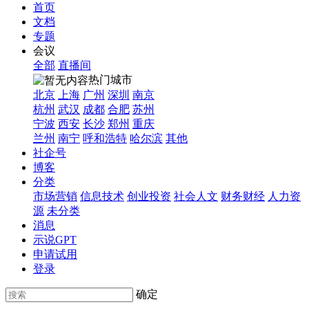
首页
文档
专题
会议
全部
直播间
热门城市
北京
上海
广州
深圳
南京
杭州
武汉
成都
合肥
苏州
宁波
西安
长沙
郑州
重庆
兰州
南宁
呼和浩特
哈尔滨
其他
社企号
博客
分类
市场营销
信息技术
创业投资
社会人文
财务财经
人力资
源
未分类
消息
示说GPT
申请试用
登录
确定