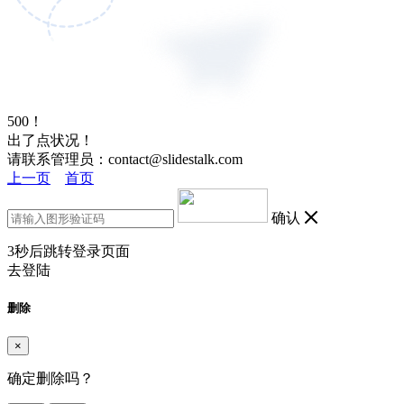
500！
出了点状况！
请联系管理员：contact@slidestalk.com
上一页
首页
确认
3
秒后跳转登录页面
去登陆
删除
×
确定删除吗？