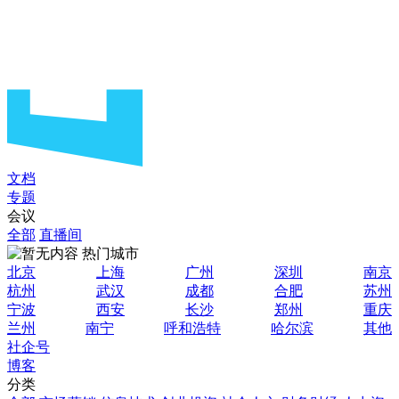
文档
专题
会议
全部
直播间
热门城市
北京
上海
广州
深圳
南京
杭州
武汉
成都
合肥
苏州
宁波
西安
长沙
郑州
重庆
兰州
南宁
呼和浩特
哈尔滨
其他
社企号
博客
分类