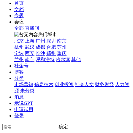
首页
文档
专题
会议
全部
直播间
热门城市
北京
上海
广州
深圳
南京
杭州
武汉
成都
合肥
苏州
宁波
西安
长沙
郑州
重庆
兰州
南宁
呼和浩特
哈尔滨
其他
社企号
博客
分类
市场营销
信息技术
创业投资
社会人文
财务财经
人力资
源
未分类
消息
示说GPT
申请试用
登录
确定