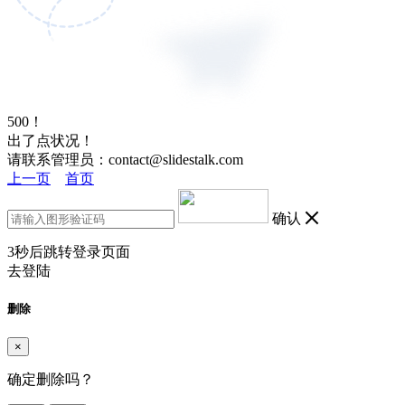
500！
出了点状况！
请联系管理员：contact@slidestalk.com
上一页
首页
确认
3
秒后跳转登录页面
去登陆
删除
×
确定删除吗？