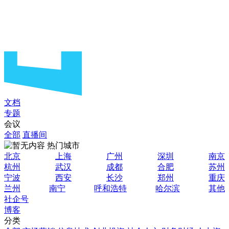
文档
专题
会议
全部
直播间
热门城市
北京
上海
广州
深圳
南京
杭州
武汉
成都
合肥
苏州
宁波
西安
长沙
郑州
重庆
兰州
南宁
呼和浩特
哈尔滨
其他
社企号
博客
分类