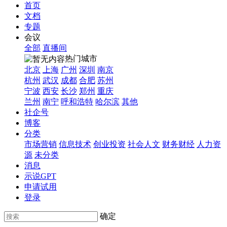
首页
文档
专题
会议
全部
直播间
热门城市
北京
上海
广州
深圳
南京
杭州
武汉
成都
合肥
苏州
宁波
西安
长沙
郑州
重庆
兰州
南宁
呼和浩特
哈尔滨
其他
社企号
博客
分类
市场营销
信息技术
创业投资
社会人文
财务财经
人力资
源
未分类
消息
示说GPT
申请试用
登录
确定