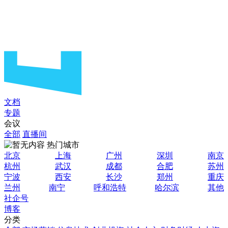
文档
专题
会议
全部
直播间
热门城市
北京
上海
广州
深圳
南京
杭州
武汉
成都
合肥
苏州
宁波
西安
长沙
郑州
重庆
兰州
南宁
呼和浩特
哈尔滨
其他
社企号
博客
分类