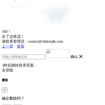
500！
出了点状况！
请联系管理员：contact@slidestalk.com
上一页
首页
确认
3
秒后跳转登录页面
去登陆
删除
×
确定删除吗？