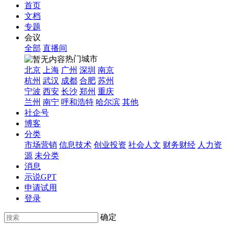
首页
文档
专题
会议
全部
直播间
热门城市
北京
上海
广州
深圳
南京
杭州
武汉
成都
合肥
苏州
宁波
西安
长沙
郑州
重庆
兰州
南宁
呼和浩特
哈尔滨
其他
社企号
博客
分类
市场营销
信息技术
创业投资
社会人文
财务财经
人力资
源
未分类
消息
示说GPT
申请试用
登录
确定