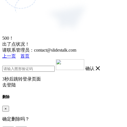
500！
出了点状况！
请联系管理员：contact@slidestalk.com
上一页
首页
确认
3
秒后跳转登录页面
去登陆
删除
×
确定删除吗？