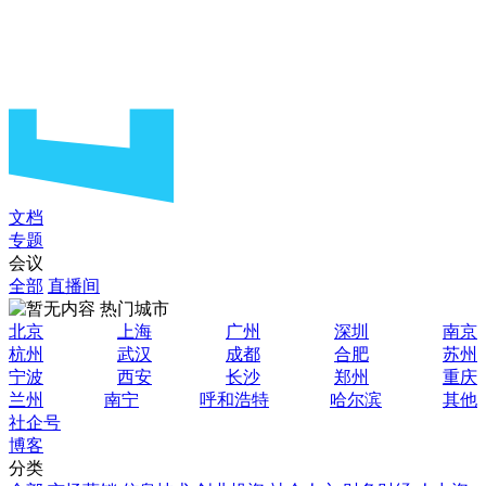
文档
专题
会议
全部
直播间
热门城市
北京
上海
广州
深圳
南京
杭州
武汉
成都
合肥
苏州
宁波
西安
长沙
郑州
重庆
兰州
南宁
呼和浩特
哈尔滨
其他
社企号
博客
分类