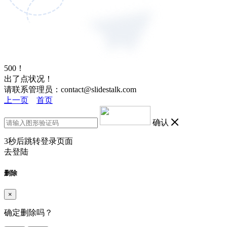
500！
出了点状况！
请联系管理员：contact@slidestalk.com
上一页
首页
确认
3
秒后跳转登录页面
去登陆
删除
×
确定删除吗？