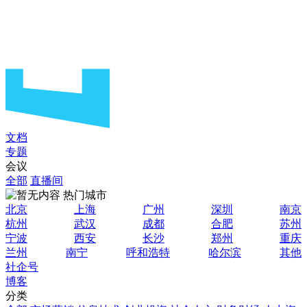
文档
专题
会议
全部
直播间
热门城市
北京
上海
广州
深圳
南京
杭州
武汉
成都
合肥
苏州
宁波
西安
长沙
郑州
重庆
兰州
南宁
呼和浩特
哈尔滨
其他
社企号
博客
分类