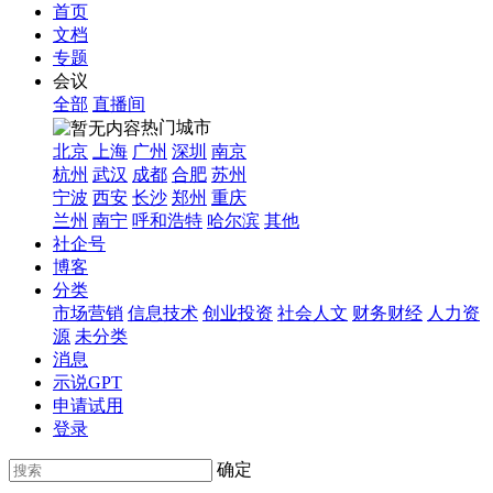
首页
文档
专题
会议
全部
直播间
热门城市
北京
上海
广州
深圳
南京
杭州
武汉
成都
合肥
苏州
宁波
西安
长沙
郑州
重庆
兰州
南宁
呼和浩特
哈尔滨
其他
社企号
博客
分类
市场营销
信息技术
创业投资
社会人文
财务财经
人力资
源
未分类
消息
示说GPT
申请试用
登录
确定