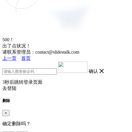
500！
出了点状况！
请联系管理员：contact@slidestalk.com
上一页
首页
确认
3
秒后跳转登录页面
去登陆
删除
×
确定删除吗？