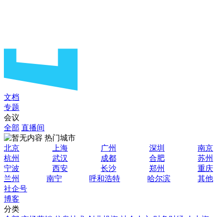
文档
专题
会议
全部
直播间
热门城市
北京
上海
广州
深圳
南京
杭州
武汉
成都
合肥
苏州
宁波
西安
长沙
郑州
重庆
兰州
南宁
呼和浩特
哈尔滨
其他
社企号
博客
分类