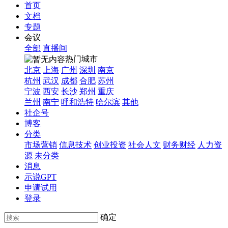
首页
文档
专题
会议
全部
直播间
热门城市
北京
上海
广州
深圳
南京
杭州
武汉
成都
合肥
苏州
宁波
西安
长沙
郑州
重庆
兰州
南宁
呼和浩特
哈尔滨
其他
社企号
博客
分类
市场营销
信息技术
创业投资
社会人文
财务财经
人力资
源
未分类
消息
示说GPT
申请试用
登录
确定