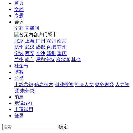
首页
文档
专题
会议
全部
直播间
热门城市
北京
上海
广州
深圳
南京
杭州
武汉
成都
合肥
苏州
宁波
西安
长沙
郑州
重庆
兰州
南宁
呼和浩特
哈尔滨
其他
社企号
博客
分类
市场营销
信息技术
创业投资
社会人文
财务财经
人力资
源
未分类
消息
示说GPT
申请试用
登录
确定