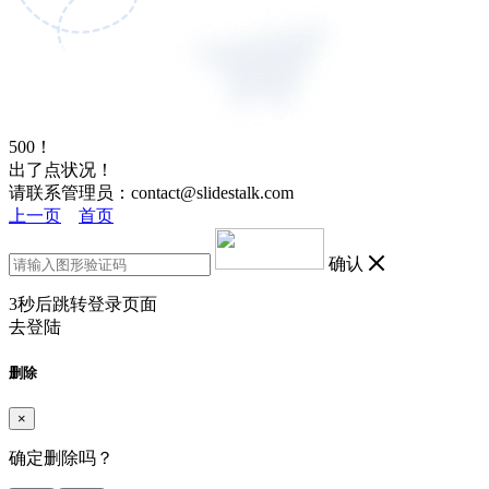
500！
出了点状况！
请联系管理员：contact@slidestalk.com
上一页
首页
确认
3
秒后跳转登录页面
去登陆
删除
×
确定删除吗？