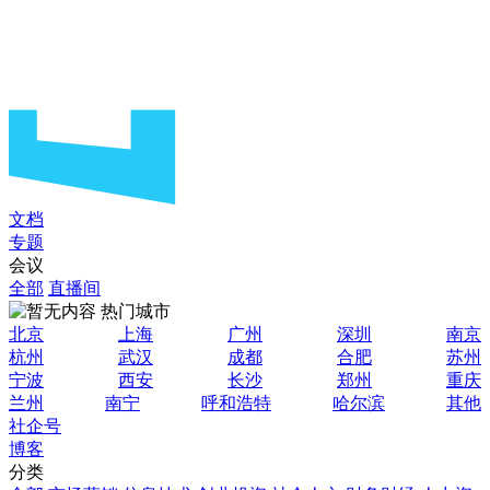
文档
专题
会议
全部
直播间
热门城市
北京
上海
广州
深圳
南京
杭州
武汉
成都
合肥
苏州
宁波
西安
长沙
郑州
重庆
兰州
南宁
呼和浩特
哈尔滨
其他
社企号
博客
分类