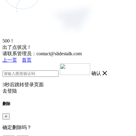
500！
出了点状况！
请联系管理员：contact@slidestalk.com
上一页
首页
确认
3
秒后跳转登录页面
去登陆
删除
×
确定删除吗？