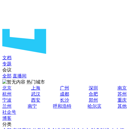
文档
专题
会议
全部
直播间
热门城市
北京
上海
广州
深圳
南京
杭州
武汉
成都
合肥
苏州
宁波
西安
长沙
郑州
重庆
兰州
南宁
呼和浩特
哈尔滨
其他
社企号
博客
分类