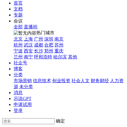
首页
文档
专题
会议
全部
直播间
热门城市
北京
上海
广州
深圳
南京
杭州
武汉
成都
合肥
苏州
宁波
西安
长沙
郑州
重庆
兰州
南宁
呼和浩特
哈尔滨
其他
社企号
博客
分类
市场营销
信息技术
创业投资
社会人文
财务财经
人力资
源
未分类
消息
示说GPT
申请试用
登录
确定