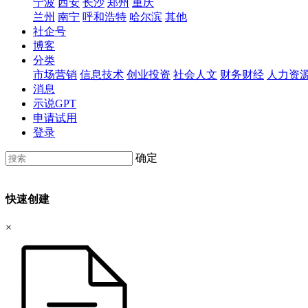
宁波
西安
长沙
郑州
重庆
兰州
南宁
呼和浩特
哈尔滨
其他
社企号
博客
分类
市场营销
信息技术
创业投资
社会人文
财务财经
人力资
消息
示说GPT
申请试用
登录
确定
快速创建
×