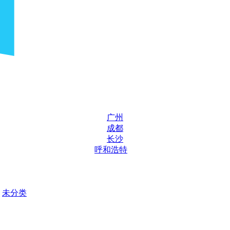
广州
成都
长沙
呼和浩特
未分类