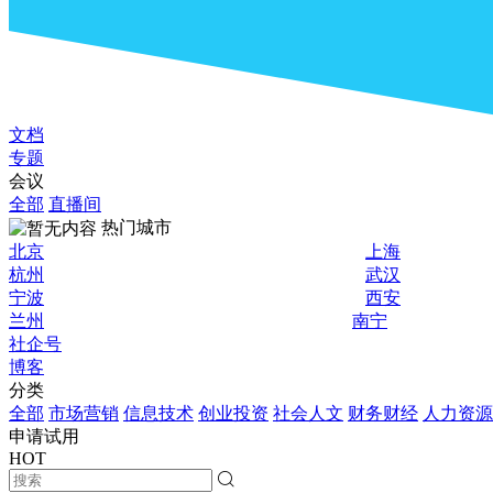
文档
专题
会议
全部
直播间
热门城市
北京
上海
杭州
武汉
宁波
西安
兰州
南宁
社企号
博客
分类
全部
市场营销
信息技术
创业投资
社会人文
财务财经
人力资源
申请试用
HOT