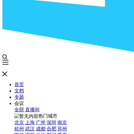
首页
文档
专题
会议
全部
直播间
热门城市
北京
上海
广州
深圳
南京
杭州
武汉
成都
合肥
苏州