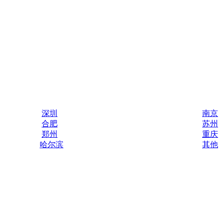
深圳
南京
合肥
苏州
郑州
重庆
哈尔滨
其他