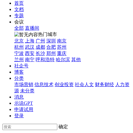
首页
文档
专题
会议
全部
直播间
热门城市
北京
上海
广州
深圳
南京
杭州
武汉
成都
合肥
苏州
宁波
西安
长沙
郑州
重庆
兰州
南宁
呼和浩特
哈尔滨
其他
社企号
博客
分类
市场营销
信息技术
创业投资
社会人文
财务财经
人力资
源
未分类
消息
示说GPT
申请试用
登录
确定