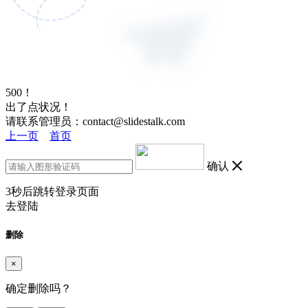
500！
出了点状况！
请联系管理员：contact@slidestalk.com
上一页
首页
确认
3
秒后跳转登录页面
去登陆
删除
×
确定删除吗？