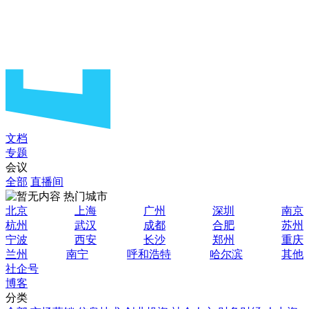
文档
专题
会议
全部
直播间
热门城市
北京
上海
广州
深圳
南京
杭州
武汉
成都
合肥
苏州
宁波
西安
长沙
郑州
重庆
兰州
南宁
呼和浩特
哈尔滨
其他
社企号
博客
分类