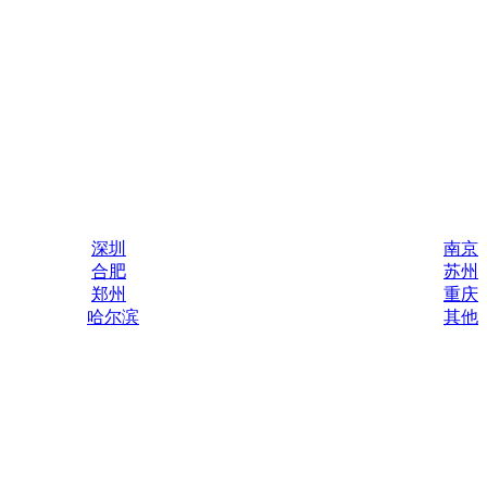
深圳
南京
合肥
苏州
郑州
重庆
哈尔滨
其他