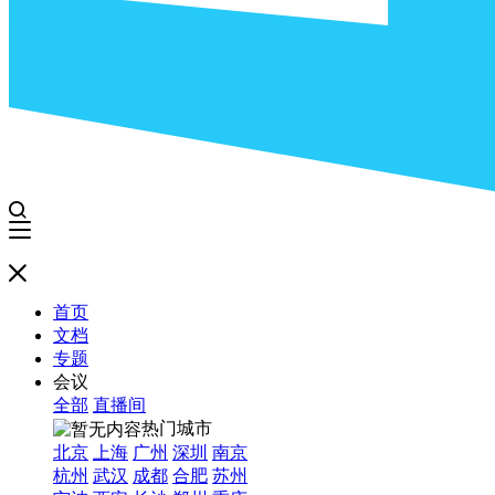
首页
文档
专题
会议
全部
直播间
热门城市
北京
上海
广州
深圳
南京
杭州
武汉
成都
合肥
苏州