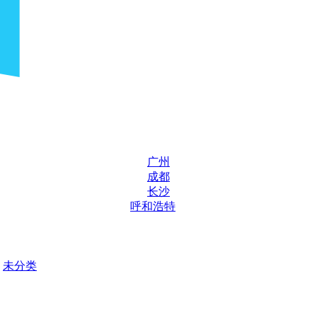
广州
成都
长沙
呼和浩特
未分类