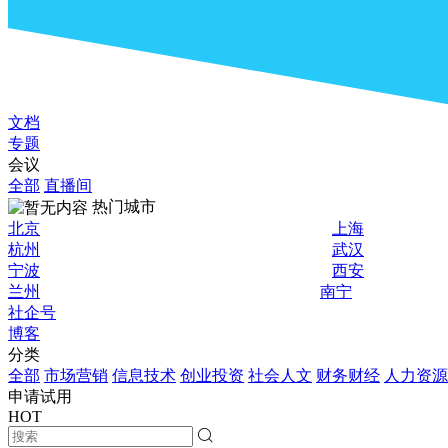
文档
专题
会议
全部
直播间
热门城市
北京
上海
杭州
武汉
宁波
西安
兰州
南宁
社企号
博客
分类
全部
市场营销
信息技术
创业投资
社会人文
财务财经
人力资源
申请试用
HOT