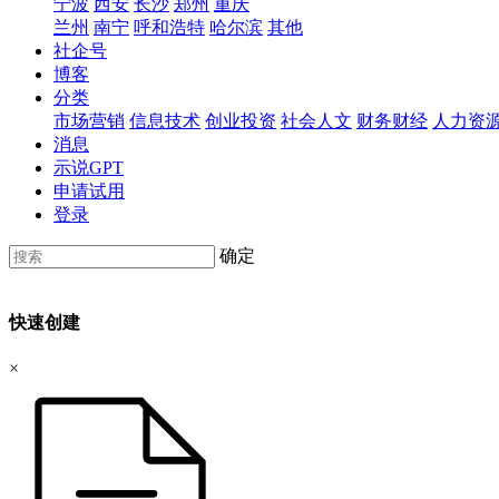
宁波
西安
长沙
郑州
重庆
兰州
南宁
呼和浩特
哈尔滨
其他
社企号
博客
分类
市场营销
信息技术
创业投资
社会人文
财务财经
人力资
消息
示说GPT
申请试用
登录
确定
快速创建
×