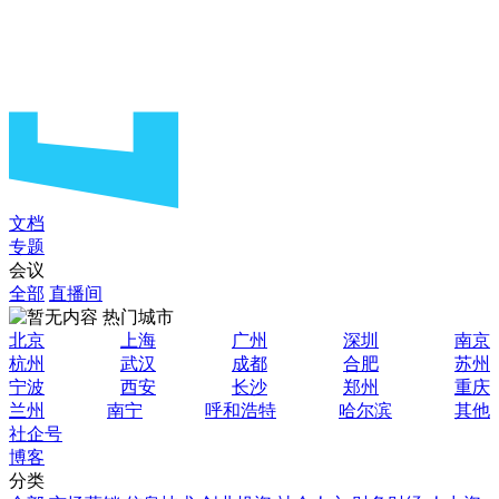
文档
专题
会议
全部
直播间
热门城市
北京
上海
广州
深圳
南京
杭州
武汉
成都
合肥
苏州
宁波
西安
长沙
郑州
重庆
兰州
南宁
呼和浩特
哈尔滨
其他
社企号
博客
分类