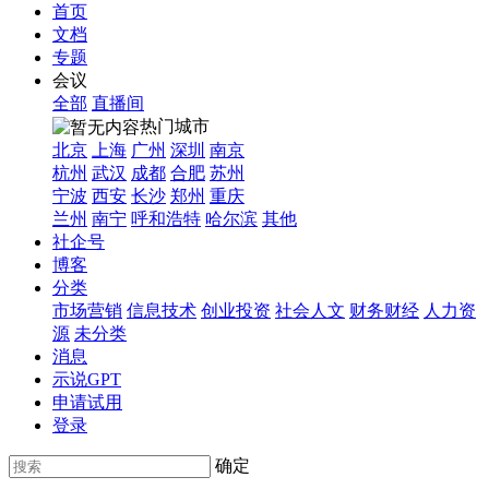
首页
文档
专题
会议
全部
直播间
热门城市
北京
上海
广州
深圳
南京
杭州
武汉
成都
合肥
苏州
宁波
西安
长沙
郑州
重庆
兰州
南宁
呼和浩特
哈尔滨
其他
社企号
博客
分类
市场营销
信息技术
创业投资
社会人文
财务财经
人力资
源
未分类
消息
示说GPT
申请试用
登录
确定