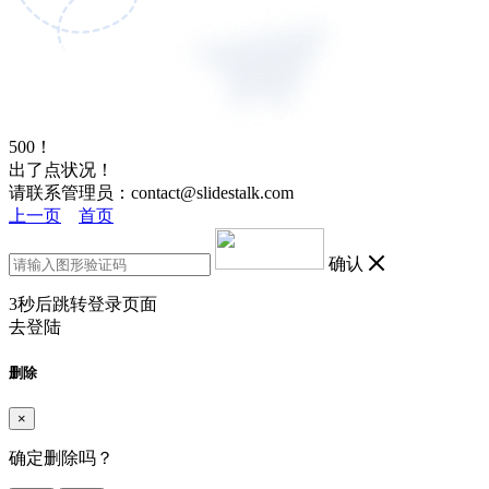
500！
出了点状况！
请联系管理员：contact@slidestalk.com
上一页
首页
确认
3
秒后跳转登录页面
去登陆
删除
×
确定删除吗？