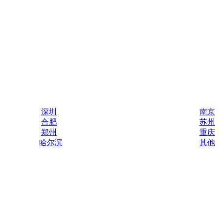
深圳
南京
合肥
苏州
郑州
重庆
哈尔滨
其他