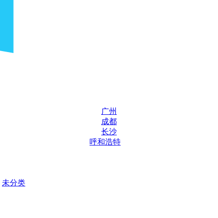
广州
成都
长沙
呼和浩特
未分类