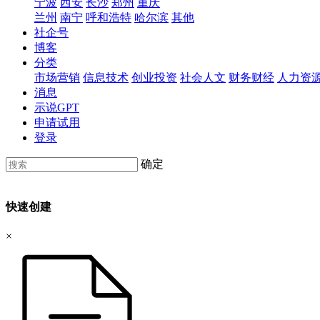
宁波
西安
长沙
郑州
重庆
兰州
南宁
呼和浩特
哈尔滨
其他
社企号
博客
分类
市场营销
信息技术
创业投资
社会人文
财务财经
人力资
消息
示说GPT
申请试用
登录
确定
快速创建
×