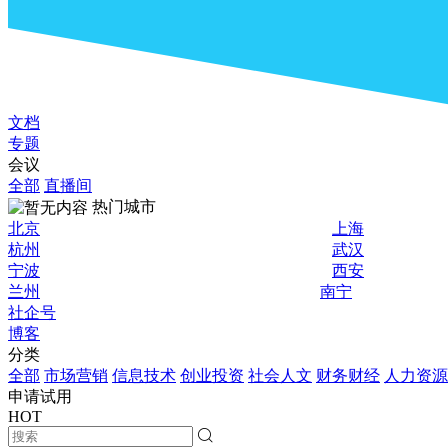
文档
专题
会议
全部
直播间
热门城市
北京
上海
杭州
武汉
宁波
西安
兰州
南宁
社企号
博客
分类
全部
市场营销
信息技术
创业投资
社会人文
财务财经
人力资源
申请试用
HOT