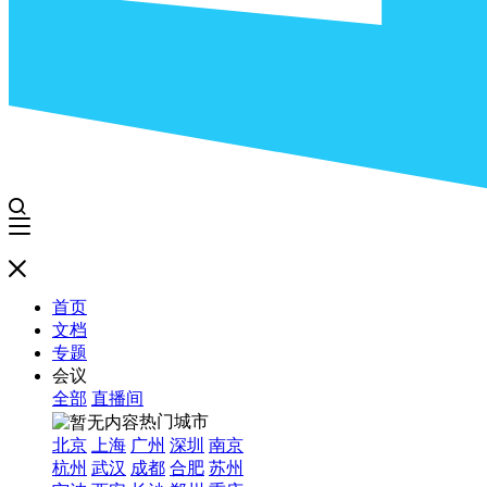
首页
文档
专题
会议
全部
直播间
热门城市
北京
上海
广州
深圳
南京
杭州
武汉
成都
合肥
苏州