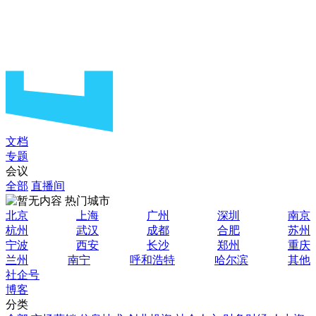
文档
专题
会议
全部
直播间
热门城市
北京
上海
广州
深圳
南京
杭州
武汉
成都
合肥
苏州
宁波
西安
长沙
郑州
重庆
兰州
南宁
呼和浩特
哈尔滨
其他
社企号
博客
分类