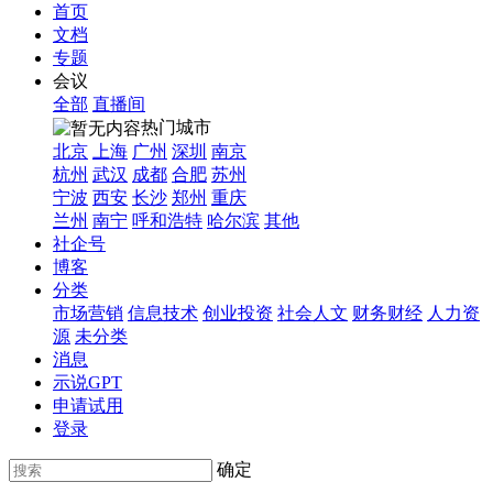
首页
文档
专题
会议
全部
直播间
热门城市
北京
上海
广州
深圳
南京
杭州
武汉
成都
合肥
苏州
宁波
西安
长沙
郑州
重庆
兰州
南宁
呼和浩特
哈尔滨
其他
社企号
博客
分类
市场营销
信息技术
创业投资
社会人文
财务财经
人力资
源
未分类
消息
示说GPT
申请试用
登录
确定