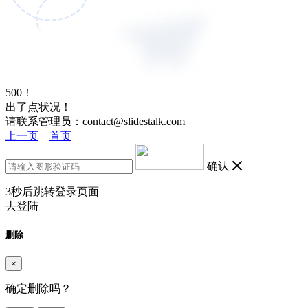
500！
出了点状况！
请联系管理员：contact@slidestalk.com
上一页
首页
确认
3
秒后跳转登录页面
去登陆
删除
×
确定删除吗？