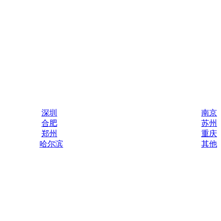
深圳
南京
合肥
苏州
郑州
重庆
哈尔滨
其他