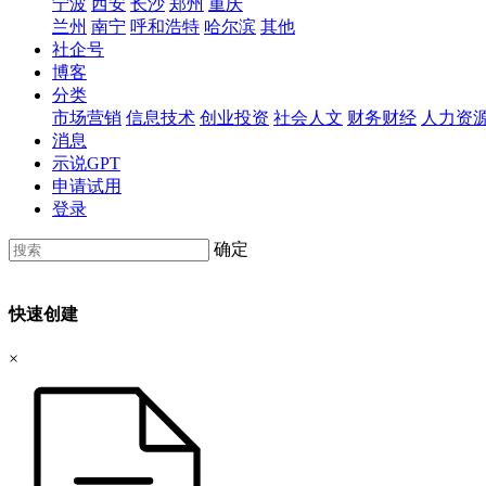
宁波
西安
长沙
郑州
重庆
兰州
南宁
呼和浩特
哈尔滨
其他
社企号
博客
分类
市场营销
信息技术
创业投资
社会人文
财务财经
人力资
消息
示说GPT
申请试用
登录
确定
快速创建
×