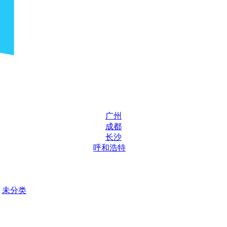
广州
成都
长沙
呼和浩特
未分类