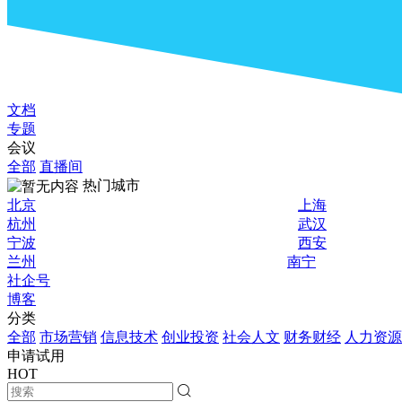
文档
专题
会议
全部
直播间
热门城市
北京
上海
杭州
武汉
宁波
西安
兰州
南宁
社企号
博客
分类
全部
市场营销
信息技术
创业投资
社会人文
财务财经
人力资源
申请试用
HOT