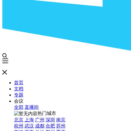
首页
文档
专题
会议
全部
直播间
热门城市
北京
上海
广州
深圳
南京
杭州
武汉
成都
合肥
苏州