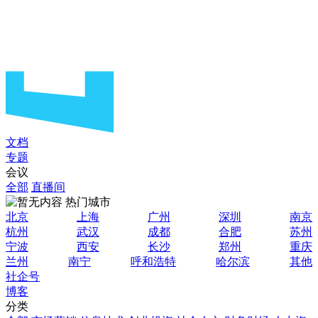
文档
专题
会议
全部
直播间
热门城市
北京
上海
广州
深圳
南京
杭州
武汉
成都
合肥
苏州
宁波
西安
长沙
郑州
重庆
兰州
南宁
呼和浩特
哈尔滨
其他
社企号
博客
分类