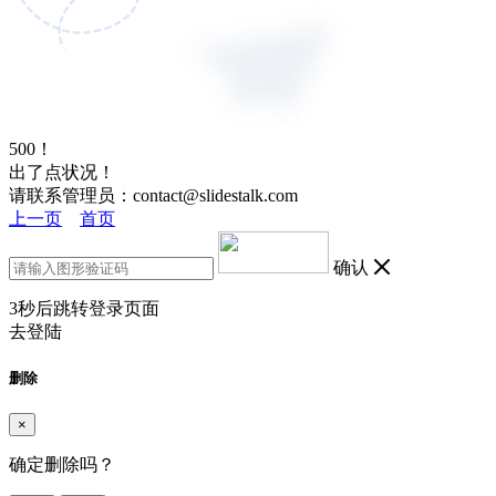
500！
出了点状况！
请联系管理员：contact@slidestalk.com
上一页
首页
确认
3
秒后跳转登录页面
去登陆
删除
×
确定删除吗？