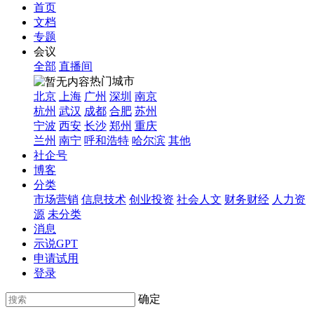
首页
文档
专题
会议
全部
直播间
热门城市
北京
上海
广州
深圳
南京
杭州
武汉
成都
合肥
苏州
宁波
西安
长沙
郑州
重庆
兰州
南宁
呼和浩特
哈尔滨
其他
社企号
博客
分类
市场营销
信息技术
创业投资
社会人文
财务财经
人力资
源
未分类
消息
示说GPT
申请试用
登录
确定