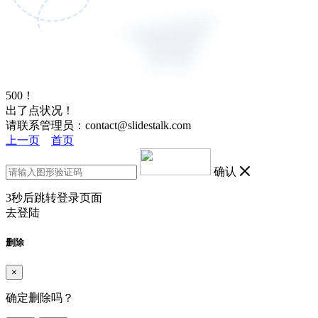
500！
出了点状况！
请联系管理员：contact@slidestalk.com
上一页
首页
确认
3
秒后跳转登录页面
去登陆
删除
×
确定删除吗？