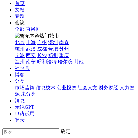
首页
文档
专题
会议
全部
直播间
热门城市
北京
上海
广州
深圳
南京
杭州
武汉
成都
合肥
苏州
宁波
西安
长沙
郑州
重庆
兰州
南宁
呼和浩特
哈尔滨
其他
社企号
博客
分类
市场营销
信息技术
创业投资
社会人文
财务财经
人力资
源
未分类
消息
示说GPT
申请试用
登录
确定