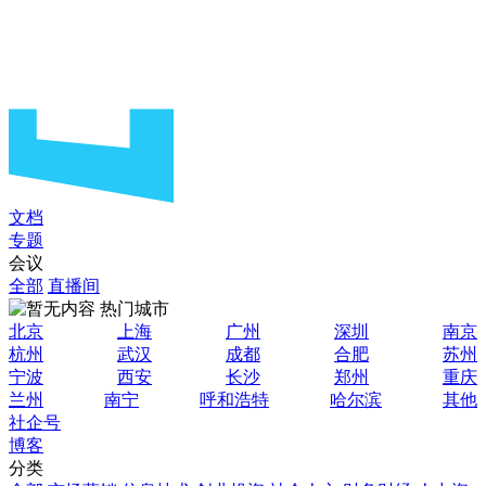
文档
专题
会议
全部
直播间
热门城市
北京
上海
广州
深圳
南京
杭州
武汉
成都
合肥
苏州
宁波
西安
长沙
郑州
重庆
兰州
南宁
呼和浩特
哈尔滨
其他
社企号
博客
分类