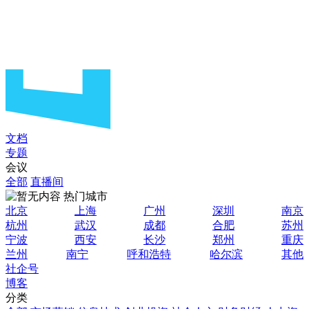
文档
专题
会议
全部
直播间
热门城市
北京
上海
广州
深圳
南京
杭州
武汉
成都
合肥
苏州
宁波
西安
长沙
郑州
重庆
兰州
南宁
呼和浩特
哈尔滨
其他
社企号
博客
分类