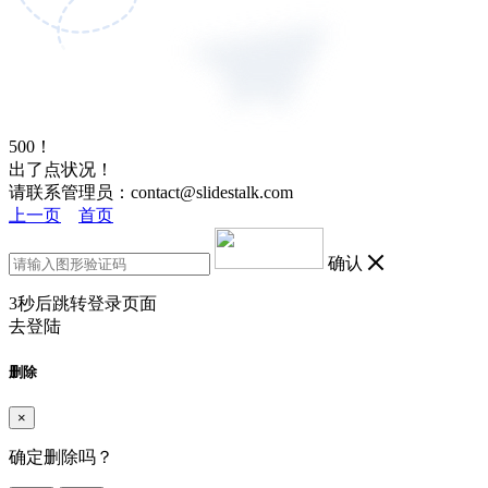
500！
出了点状况！
请联系管理员：contact@slidestalk.com
上一页
首页
确认
3
秒后跳转登录页面
去登陆
删除
×
确定删除吗？