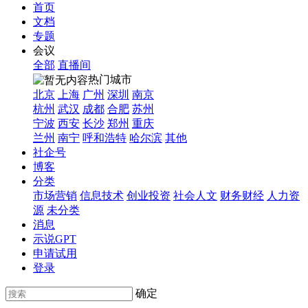
首页
文档
专题
会议
全部
直播间
热门城市
北京
上海
广州
深圳
南京
杭州
武汉
成都
合肥
苏州
宁波
西安
长沙
郑州
重庆
兰州
南宁
呼和浩特
哈尔滨
其他
社企号
博客
分类
市场营销
信息技术
创业投资
社会人文
财务财经
人力资
源
未分类
消息
示说GPT
申请试用
登录
确定