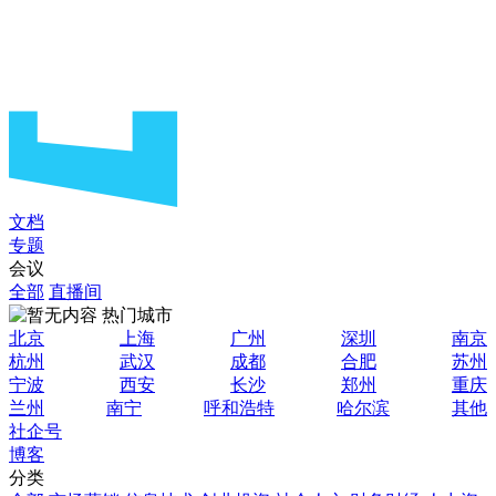
文档
专题
会议
全部
直播间
热门城市
北京
上海
广州
深圳
南京
杭州
武汉
成都
合肥
苏州
宁波
西安
长沙
郑州
重庆
兰州
南宁
呼和浩特
哈尔滨
其他
社企号
博客
分类