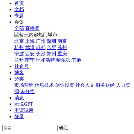
首页
文档
专题
会议
全部
直播间
热门城市
北京
上海
广州
深圳
南京
杭州
武汉
成都
合肥
苏州
宁波
西安
长沙
郑州
重庆
兰州
南宁
呼和浩特
哈尔滨
其他
社企号
博客
分类
市场营销
信息技术
创业投资
社会人文
财务财经
人力资
源
未分类
消息
示说GPT
申请试用
登录
确定